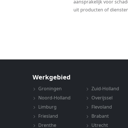
aansprakelijk voor schade
uit producten of dienste
Werkgebied
Groningen
Zuid-Holland
Noord-Holland
Overijssel
Limburg
Flevoland
Friesland
Brabant
Drenthe
Utrecht