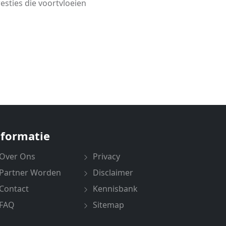
esties die voortvloeien
nformatie
Over Ons
Privacy
Partner Worden
Disclaimer
Contact
Kennisbank
FAQ
Sitemap