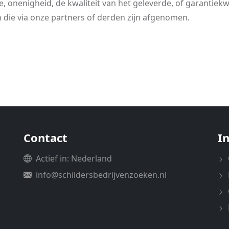
, onenigheid, de kwaliteit van het geleverde, of garantiekw
n die via onze partners of derden zijn afgenomen.
Contact
I
Actief in: Nederland
info@schildersbedrijvenzoeken.nl