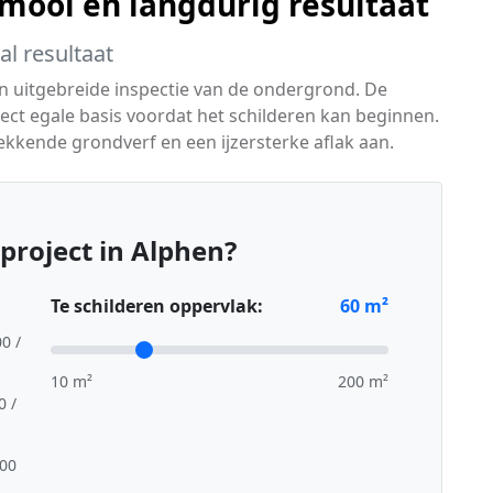
ooi en langdurig resultaat
l resultaat
en uitgebreide inspectie van de ondergrond. De
ct egale basis voordat het schilderen kan beginnen.
kkende grondverf en een ijzersterke aflak aan.
project in Alphen?
Te schilderen oppervlak:
60
m²
00 /
10 m²
200 m²
0 /
,00