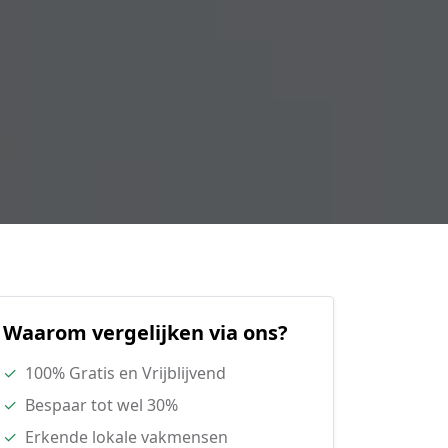
Waarom vergelijken via ons?
✓
100% Gratis en Vrijblijvend
✓
Bespaar tot wel 30%
✓
Erkende lokale vakmensen