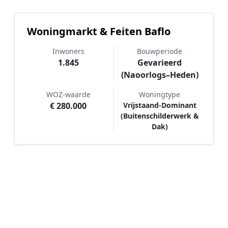
Woningmarkt & Feiten Baflo
Inwoners
Bouwperiode
1.845
Gevarieerd
(Naoorlogs–Heden)
WOZ-waarde
Woningtype
€ 280.000
Vrijstaand-Dominant
(Buitenschilderwerk &
Dak)
Hoe werkt Schilder vergelijken in
Baflo?