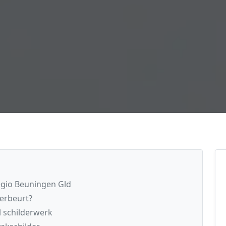
regio Beuningen Gld
derbeurt?
l schilderwerk