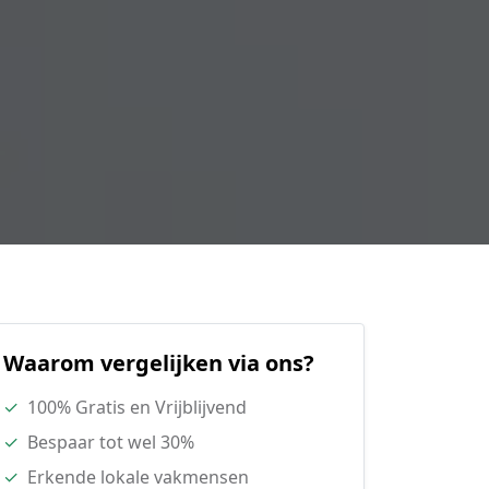
Waarom vergelijken via ons?
✓
100% Gratis en Vrijblijvend
✓
Bespaar tot wel 30%
✓
Erkende lokale vakmensen