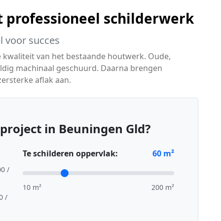
t professioneel schilderwerk
l voor succes
e kwaliteit van het bestaande houtwerk. Oude,
vuldig machinaal geschuurd. Daarna brengen
ersterke aflak aan.
project in Beuningen Gld?
Te schilderen oppervlak:
60
m²
00 /
10 m²
200 m²
0 /