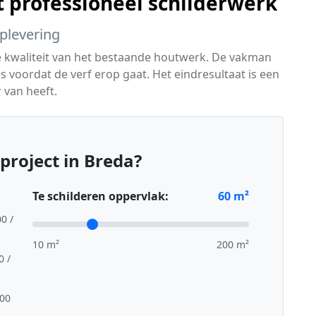
t professioneel schilderwerk
oplevering
de kwaliteit van het bestaande houtwerk. De vakman
s voordat de verf erop gaat. Het eindresultaat is een
 van heeft.
project in Breda?
Te schilderen oppervlak:
60
m²
00 /
10 m²
200 m²
0 /
,00