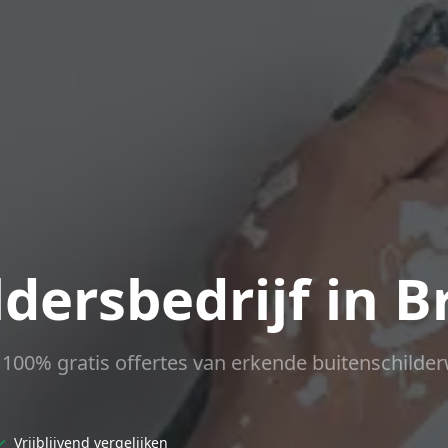
ldersbedrijf in B
ct 100% gratis offertes van erkende buitenschilder
✓
Vrijblijvend vergelijken