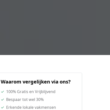
Waarom vergelijken via ons?
✓
100% Gratis en Vrijblijvend
✓
Bespaar tot wel 30%
✓
Erkende lokale vakmensen