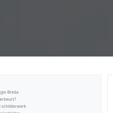
egio Breda
derbeurt?
l schilderwerk