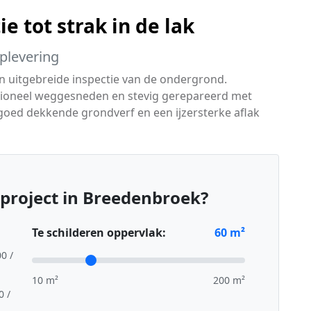
e tot strak in de lak
oplevering
en uitgebreide inspectie van de ondergrond.
sioneel weggesneden en stevig gerepareerd met
goed dekkende grondverf en een ijzersterke aflak
project in Breedenbroek?
Te schilderen oppervlak:
60
m²
00 /
10 m²
200 m²
0 /