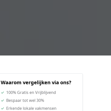
Waarom vergelijken via ons?
✓
100% Gratis en Vrijblijvend
✓
Bespaar tot wel 30%
✓
Erkende lokale vakmensen