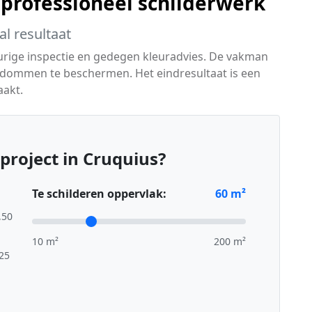
 professioneel schilderwerk
l resultaat
urige inspectie en gedegen kleuradvies. De vakman
endommen te beschermen. Het eindresultaat is een
aakt.
project in Cruquius?
Te schilderen oppervlak:
60
m²
,50
10 m²
200 m²
,25