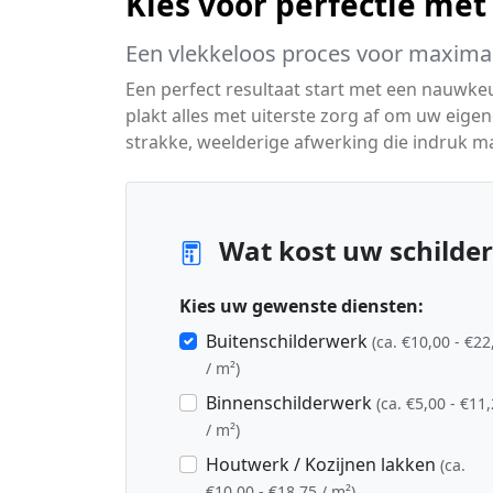
Kies voor perfectie met
Een vlekkeloos proces voor maximaa
Een perfect resultaat start met een nauwke
plakt alles met uiterste zorg af om uw eig
strakke, weelderige afwerking die indruk m
Wat kost uw schilder
Kies uw gewenste diensten:
Buitenschilderwerk
(ca. €10,00 - €22
/ m²)
Binnenschilderwerk
(ca. €5,00 - €11
/ m²)
Houtwerk / Kozijnen lakken
(ca.
€10,00 - €18,75 / m²)