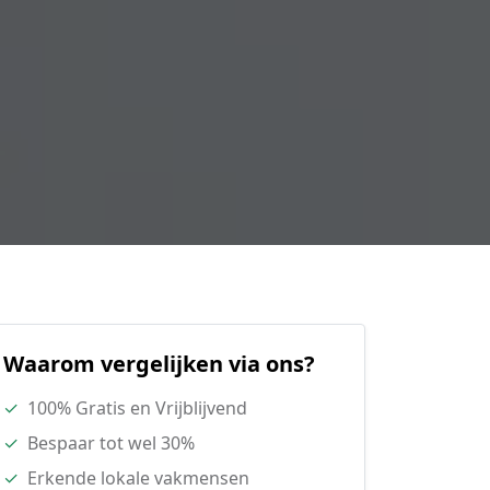
Waarom vergelijken via ons?
✓
100% Gratis en Vrijblijvend
✓
Bespaar tot wel 30%
✓
Erkende lokale vakmensen