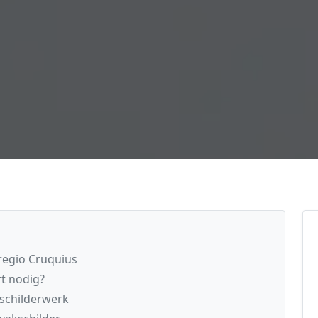
regio Cruquius
t nodig?
 schilderwerk