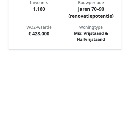
Inwoners
Bouwperiode
1.160
Jaren 70–90
(renovatiepotentie)
WOZ-waarde
Woningtype
€ 428.000
Mix: Vrijstaand &
Halfvrijstaand
Hoe werkt Schilder vergelijken in
De Rips?
📝
1. Plaats uw aanvraag
Vul uw wensen in en beschrijf kort welk