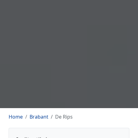
Home
Brabant
De Rips