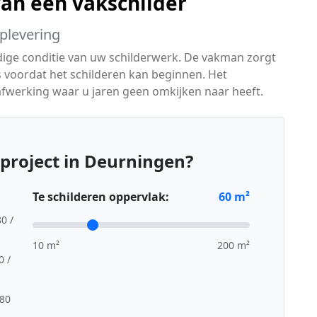
van een vakschilder
oplevering
idige conditie van uw schilderwerk. De vakman zorgt
s voordat het schilderen kan beginnen. Het
se afwerking waar u jaren geen omkijken naar heeft.
project in Deurningen?
Te schilderen oppervlak:
60
m²
80 /
10 m²
200 m²
0 /
,80