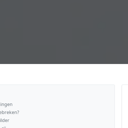
ningen
gebreken?
ilder