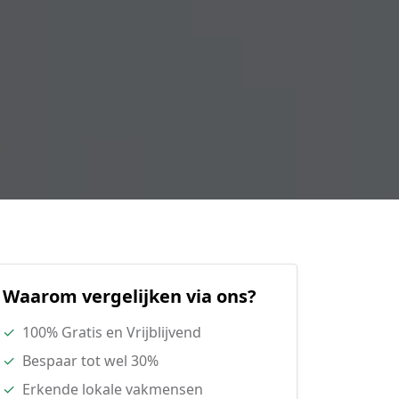
Waarom vergelijken via ons?
✓
100% Gratis en Vrijblijvend
✓
Bespaar tot wel 30%
✓
Erkende lokale vakmensen