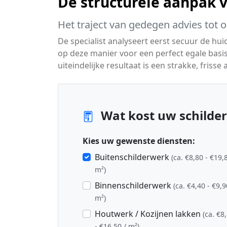
De structurele aanpak 
Het traject van gedegen advies tot 
De specialist analyseert eerst secuur de hu
op deze manier voor een perfect egale basi
uiteindelijke resultaat is een strakke, fris
Wat kost uw schilder
Kies uw gewenste diensten:
Buitenschilderwerk
(ca. €8,80 - €19,
m²)
Binnenschilderwerk
(ca. €4,40 - €9,9
m²)
Houtwerk / Kozijnen lakken
(ca. €8
- €16,50 / m²)