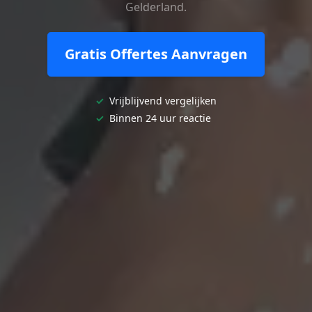
Gelderland.
Gratis Offertes Aanvragen
✓
Vrijblijvend vergelijken
✓
Binnen 24 uur reactie