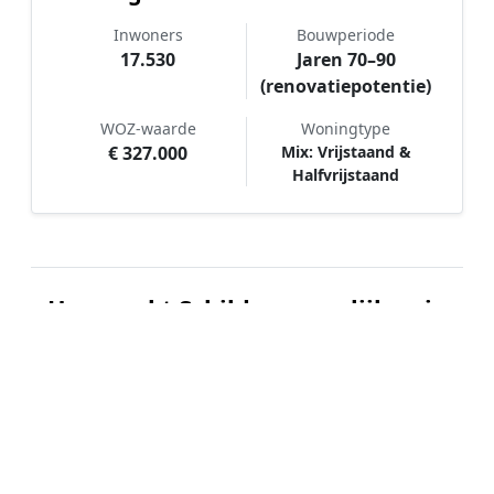
Inwoners
Bouwperiode
17.530
Jaren 70–90
(renovatiepotentie)
WOZ-waarde
Woningtype
€ 327.000
Mix: Vrijstaand &
Halfvrijstaand
Hoe werkt Schilder vergelijken in
Didam?
📝
1. Plaats uw aanvraag