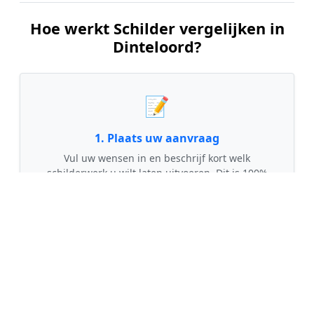
Hoe werkt Schilder vergelijken in
Dinteloord?
📝
1. Plaats uw aanvraag
Vul uw wensen in en beschrijf kort welk
schilderwerk u wilt laten uitvoeren. Dit is 100%
gratis en vrijblijvend.
🤝
2. Ontvang offertes