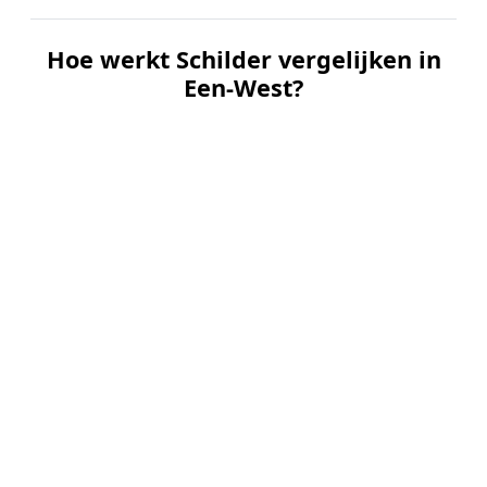
Hoe werkt Schilder vergelijken in
Een-West?
📝
1. Plaats uw aanvraag
Vul uw wensen in en beschrijf kort welk
schilderwerk u wilt laten uitvoeren. Dit is 100%
gratis en vrijblijvend.
🤝
2. Ontvang offertes