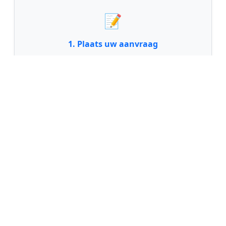
📝
1. Plaats uw aanvraag
Vul uw wensen in en beschrijf kort welk
schilderwerk u wilt laten uitvoeren. Dit is 100%
gratis en vrijblijvend.
🤝
2. Ontvang offertes
Kom in contact met maximaal 3 erkende en
gecontroleerde schilders uit regio Feanwâlden.