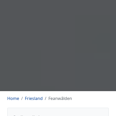
Home
Friesland
Feanwâlden