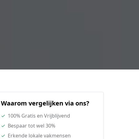
Waarom vergelijken via ons?
✓
100% Gratis en Vrijblijvend
✓
Bespaar tot wel 30%
✓
Erkende lokale vakmensen