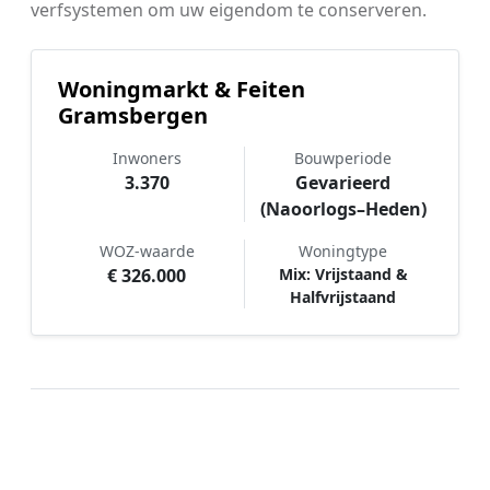
verfsystemen om uw eigendom te conserveren.
Woningmarkt & Feiten
Gramsbergen
Inwoners
Bouwperiode
3.370
Gevarieerd
(Naoorlogs–Heden)
WOZ-waarde
Woningtype
€ 326.000
Mix: Vrijstaand &
Halfvrijstaand
Hoe werkt Schilder vergelijken in
Gramsbergen?