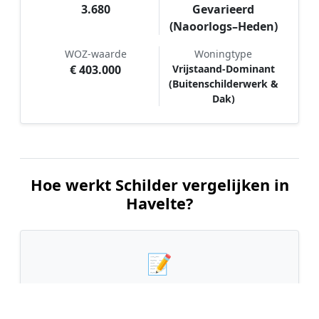
3.680
Gevarieerd
(Naoorlogs–Heden)
WOZ-waarde
Woningtype
€ 403.000
Vrijstaand-Dominant
(Buitenschilderwerk &
Dak)
Hoe werkt Schilder vergelijken in
Havelte?
📝
1. Plaats uw aanvraag
Vul uw wensen in en beschrijf kort welk