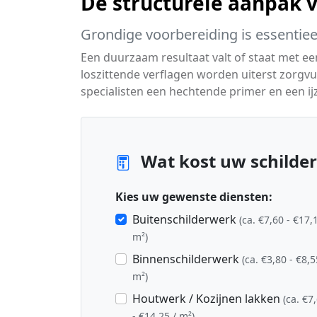
De structurele aanpak 
Grondige voorbereiding is essentiee
Een duurzaam resultaat valt of staat met e
loszittende verflagen worden uiterst zorg
specialisten een hechtende primer en een ijz
Wat kost uw schilder
Kies uw gewenste diensten:
Buitenschilderwerk
(ca. €7,60 - €17,
m²)
Binnenschilderwerk
(ca. €3,80 - €8,5
m²)
Houtwerk / Kozijnen lakken
(ca. €7
- €14,25 / m²)