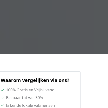
Waarom vergelijken via ons?
✓
100% Gratis en Vrijblijvend
✓
Bespaar tot wel 30%
✓
Erkende lokale vakmensen