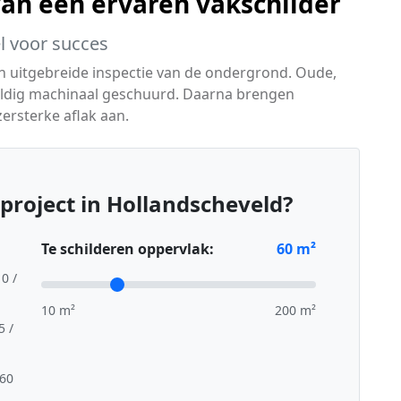
van een ervaren vakschilder
l voor succes
en uitgebreide inspectie van de ondergrond. Oude,
vuldig machinaal geschuurd. Daarna brengen
ersterke aflak aan.
project in Hollandscheveld?
Te schilderen oppervlak:
60
m²
10 /
10 m²
200 m²
5 /
,60