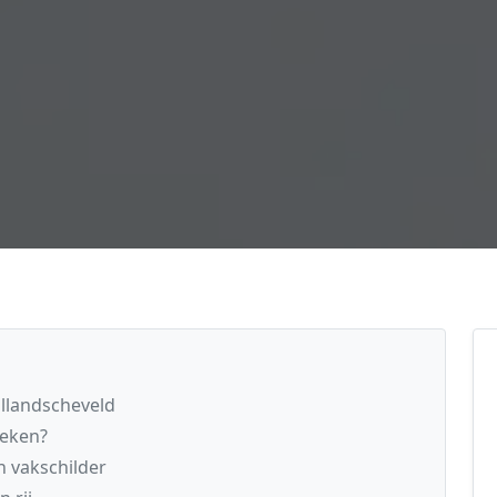
ollandscheveld
reken?
n vakschilder