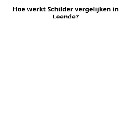
Hoe werkt Schilder vergelijken in
Leende?
📝
1. Plaats uw aanvraag
Vul uw wensen in en beschrijf kort welk
schilderwerk u wilt laten uitvoeren. Dit is 100%
gratis en vrijblijvend.
🤝
2. Ontvang offertes
Kom in contact met maximaal 3 erkende en