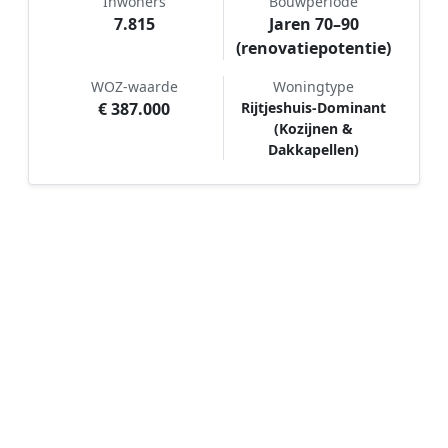
Inwoners
Bouwperiode
7.815
Jaren 70–90
(renovatiepotentie)
WOZ-waarde
Woningtype
€ 387.000
Rijtjeshuis-Dominant
(Kozijnen &
Dakkapellen)
Hoe werkt Schilder vergelijken in
Lekkerkerk?
📝
1. Plaats uw aanvraag