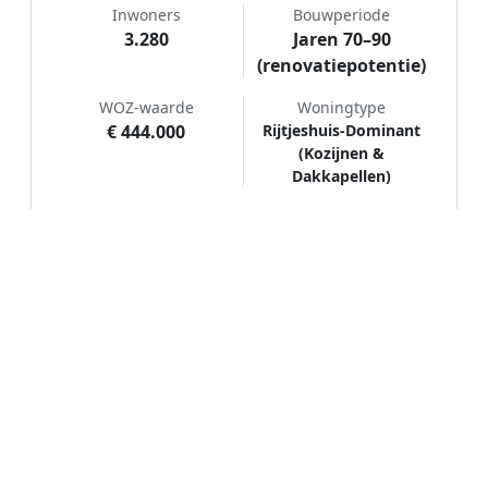
Inwoners
Bouwperiode
3.280
Jaren 70–90
(renovatiepotentie)
WOZ-waarde
Woningtype
€ 444.000
Rijtjeshuis-Dominant
(Kozijnen &
Dakkapellen)
Hoe werkt Schilder vergelijken in
Loenen?
📝
1. Plaats uw aanvraag