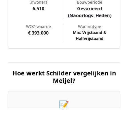
Inwoners
Bouwperiode
6.510
Gevarieerd
(Naoorlogs–Heden)
WOZ-waarde
Woningtype
€ 393.000
Mix: Vrijstaand &
Halfvrijstaand
Hoe werkt Schilder vergelijken in
Meijel?
📝
1. Plaats uw aanvraag
Vul uw wensen in en beschrijf kort welk