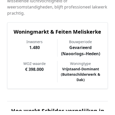
wisselende luchtvochtigheid of
weersomstandigheden, blijft professioneel lakwerk
prachtig.
Woningmarkt & Feiten Meliskerke
Inwoners
Bouwperiode
1.480
Gevarieerd
(Naoorlogs–Heden)
WOZ-waarde
Woningtype
€ 398.000
Vrijstaand-Dominant
(Buitenschilderwerk &
Dak)
Hoe werkt Schilder vergelijken in