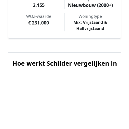
2.155
Nieuwbouw (2000+)
WOZ-waarde
Woningtype
€ 231.000
Mix: Vrijstaand &
Halfvrijstaand
Hoe werkt Schilder vergelijken in
Middelstum?
📝
1. Plaats uw aanvraag
Vul uw wensen in en beschrijf kort welk
schilderwerk u wilt laten uitvoeren. Dit is 100%
gratis en vrijblijvend.