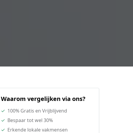
Waarom vergelijken via ons?
✓
100% Gratis en Vrijblijvend
✓
Bespaar tot wel 30%
✓
Erkende lokale vakmensen