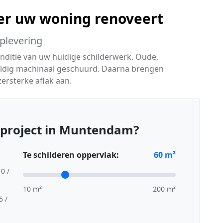
er uw woning renoveert
oplevering
onditie van uw huidige schilderwerk. Oude,
vuldig machinaal geschuurd. Daarna brengen
ersterke aflak aan.
rproject in Muntendam?
Te schilderen oppervlak:
60
m²
10 /
10 m²
200 m²
5 /