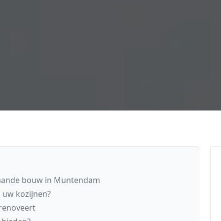
staande bouw in Muntendam
n uw kozijnen?
renoveert