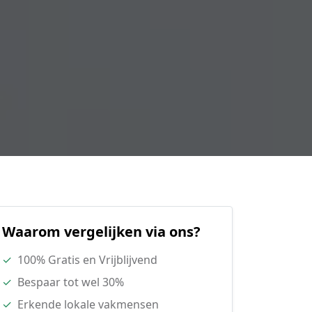
Waarom vergelijken via ons?
✓
100% Gratis en Vrijblijvend
✓
Bespaar tot wel 30%
✓
Erkende lokale vakmensen