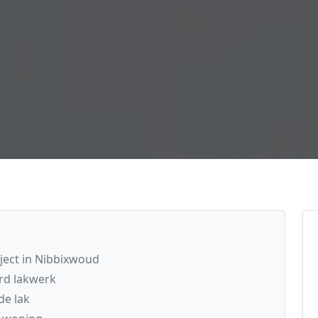
oject in Nibbixwoud
rd lakwerk
de lak