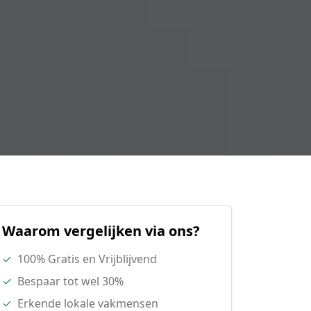
Waarom vergelijken via ons?
✓
100% Gratis en Vrijblijvend
✓
Bespaar tot wel 30%
✓
Erkende lokale vakmensen