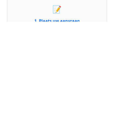
📝
1. Plaats uw aanvraag
Vul uw wensen in en beschrijf kort welk
schilderwerk u wilt laten uitvoeren. Dit is 100%
gratis en vrijblijvend.
🤝
2. Ontvang offertes
Kom in contact met maximaal 3 erkende en
gecontroleerde schilders uit regio Nijeveen.