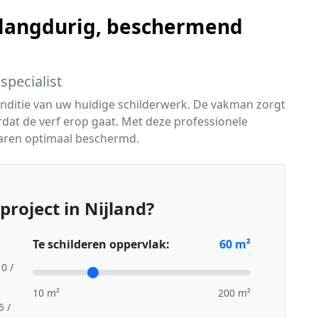
langdurig, beschermend
specialist
conditie van uw huidige schilderwerk. De vakman zorgt
dat de verf erop gaat. Met deze professionele
aren optimaal beschermd.
roject in Nijland?
Te schilderen oppervlak:
60
m²
10 /
10 m²
200 m²
5 /