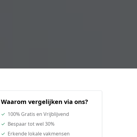
Waarom vergelijken via ons?
✓
100% Gratis en Vrijblijvend
✓
Bespaar tot wel 30%
✓
Erkende lokale vakmensen