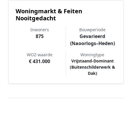
Woningmarkt & Feiten
Nooitgedacht
Inwoners
Bouwperiode
875
Gevarieerd
(Naoorlogs–Heden)
WOZ-waarde
Woningtype
€ 431.000
Vrijstaand-Dominant
(Buitenschilderwerk &
Dak)
Hoe werkt Schilder vergelijken in
Nooitgedacht?