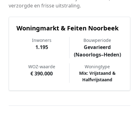
verzorgde en frisse uitstraling.
Woningmarkt & Feiten Noorbeek
Inwoners
Bouwperiode
1.195
Gevarieerd
(Naoorlogs–Heden)
WOZ-waarde
Woningtype
€ 390.000
Mix: Vrijstaand &
Halfvrijstaand
Hoe werkt Schilder vergelijken in
Noorbeek?