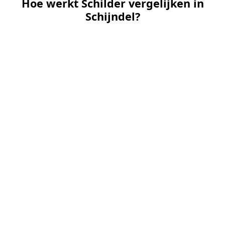
Hoe werkt Schilder vergelijken in
Schijndel?
📝
1. Plaats uw aanvraag
Vul uw wensen in en beschrijf kort welk
schilderwerk u wilt laten uitvoeren. Dit is 100%
gratis en vrijblijvend.
🤝
2. Ontvang offertes
Kom in contact met maximaal 3 erkende en
gecontroleerde schilders uit regio Schijndel.