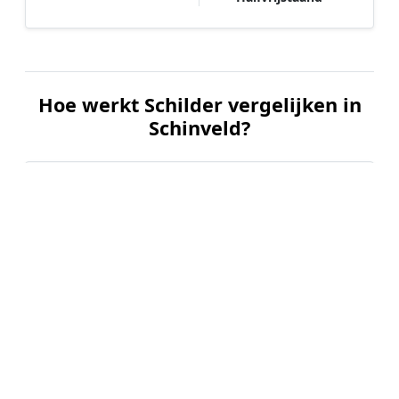
Hoe werkt Schilder vergelijken in
Schinveld?
📝
1. Plaats uw aanvraag
Vul uw wensen in en beschrijf kort welk
schilderwerk u wilt laten uitvoeren. Dit is 100%
gratis en vrijblijvend.