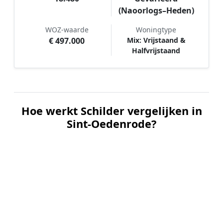
(Naoorlogs–Heden)
WOZ-waarde
Woningtype
€ 497.000
Mix: Vrijstaand &
Halfvrijstaand
Hoe werkt Schilder vergelijken in
Sint-Oedenrode?
📝
1. Plaats uw aanvraag
Vul uw wensen in en beschrijf kort welk
schilderwerk u wilt laten uitvoeren. Dit is 100%