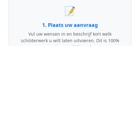
📝
1. Plaats uw aanvraag
Vul uw wensen in en beschrijf kort welk
schilderwerk u wilt laten uitvoeren. Dit is 100%
gratis en vrijblijvend.
🤝
2. Ontvang offertes
Kom in contact met maximaal 3 erkende en
gecontroleerde schilders uit regio Sleen.