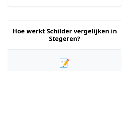
Hoe werkt Schilder vergelijken in
Stegeren?
📝
1. Plaats uw aanvraag
Vul uw wensen in en beschrijf kort welk
schilderwerk u wilt laten uitvoeren. Dit is 100%
gratis en vrijblijvend.
🤝