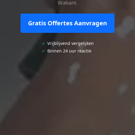
Brabant.
Gratis Offertes Aanvragen
✓
Vrijblijvend vergelijken
✓
Binnen 24 uur reactie