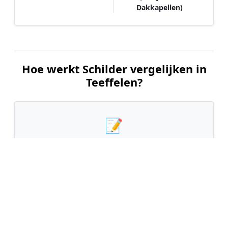
Dakkapellen)
Hoe werkt Schilder vergelijken in
Teeffelen?
📝
1. Plaats uw aanvraag
Vul uw wensen in en beschrijf kort welk
schilderwerk u wilt laten uitvoeren. Dit is 100%
gratis en vrijblijvend.