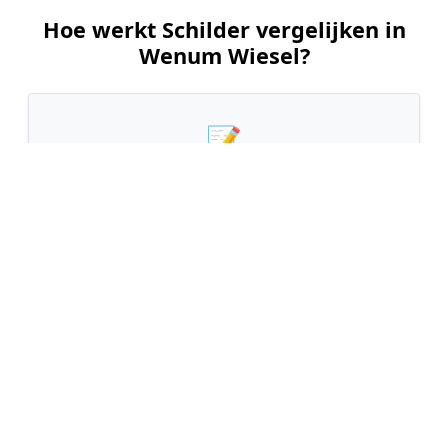
Hoe werkt Schilder vergelijken in
Wenum Wiesel?
📝
1. Plaats uw aanvraag
Vul uw wensen in en beschrijf kort welk
schilderwerk u wilt laten uitvoeren. Dit is 100%
gratis en vrijblijvend.
🤝
2. Ontvang offertes
Kom in contact met maximaal 3 erkende en