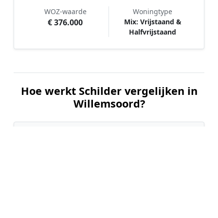
WOZ-waarde
Woningtype
€ 376.000
Mix: Vrijstaand &
Halfvrijstaand
Hoe werkt Schilder vergelijken in
Willemsoord?
📝
1. Plaats uw aanvraag
Vul uw wensen in en beschrijf kort welk
schilderwerk u wilt laten uitvoeren. Dit is 100%
gratis en vrijblijvend.