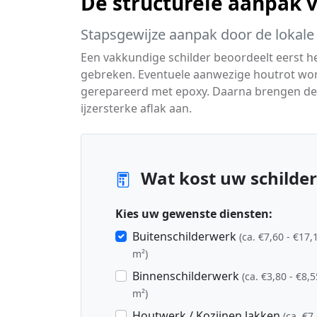
De structurele aanpak 
Stapsgewijze aanpak door de lokale 
Een vakkundige schilder beoordeelt eerst 
gebreken. Eventuele aanwezige houtrot wo
gerepareerd met epoxy. Daarna brengen de
ijzersterke aflak aan.
Wat kost uw schilder
Kies uw gewenste diensten:
Buitenschilderwerk
(ca. €7,60 - €17,
m²)
Binnenschilderwerk
(ca. €3,80 - €8,5
m²)
Houtwerk / Kozijnen lakken
(ca. €7