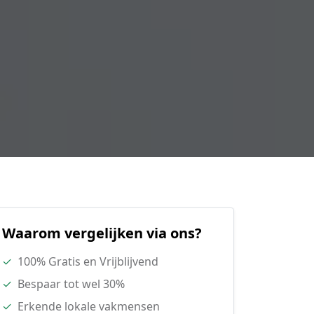
Waarom vergelijken via ons?
✓
100% Gratis en Vrijblijvend
✓
Bespaar tot wel 30%
✓
Erkende lokale vakmensen