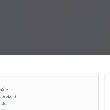
wolde
gebreken?
ilder