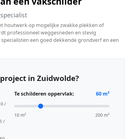
van een vakschilder
specialist
het houtwerk op mogelijke zwakke plekken of
rdt professioneel weggesneden en stevig
 specialisten een goed dekkende grondverf en een
project in Zuidwolde?
Te schilderen oppervlak:
60
m²
10 /
10 m²
200 m²
5 /
,60