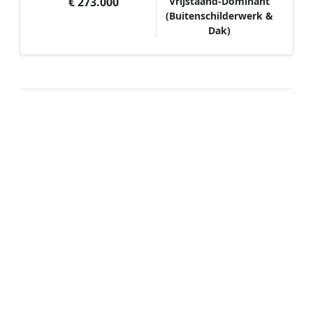
€ 273.000
Vrijstaand-Dominant
(Buitenschilderwerk &
Dak)
Hoe werkt Schilder vergelijken in
2e Exloërmond?
📝
1. Plaats uw aanvraag
Vul uw wensen in en beschrijf kort welk
schilderwerk u wilt laten uitvoeren. Dit is 100%
gratis en vrijblijvend.