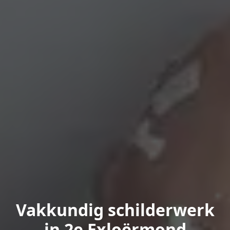
Vakkundig schilderwerk
in 2e Exloërmond