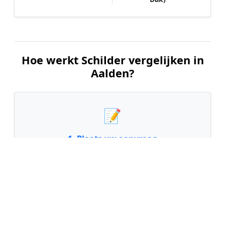
Hoe werkt Schilder vergelijken in
Aalden?
📝
1. Plaats uw aanvraag
Vul uw wensen in en beschrijf kort welk
schilderwerk u wilt laten uitvoeren. Dit is 100%
gratis en vrijblijvend.