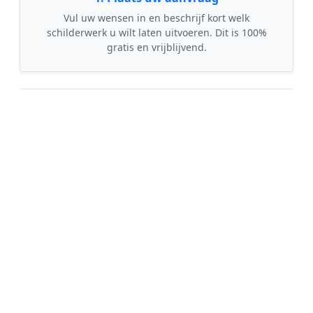
Vul uw wensen in en beschrijf kort welk
schilderwerk u wilt laten uitvoeren. Dit is 100%
gratis en vrijblijvend.
🤝
2. Ontvang offertes
Kom in contact met maximaal 3 erkende en
gecontroleerde schilders uit regio Tubbergen.
💰
3. Vergelijk & Bespaar