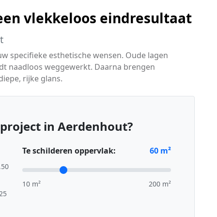
 een vlekkeloos eindresultaat
t
 uw specifieke esthetische wensen. Oude lagen
rdt naadloos weggewerkt. Daarna brengen
iepe, rijke glans.
project in Aerdenhout?
Te schilderen oppervlak:
60
m²
,50
10 m²
200 m²
,25