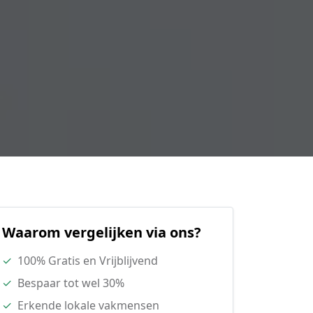
Waarom vergelijken via ons?
✓
100% Gratis en Vrijblijvend
✓
Bespaar tot wel 30%
✓
Erkende lokale vakmensen