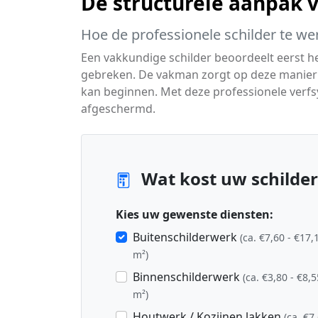
De structurele aanpak 
Hoe de professionele schilder te we
Een vakkundige schilder beoordeelt eerst 
gebreken. De vakman zorgt op deze manier v
kan beginnen. Met deze professionele verf
afgeschermd.
Wat kost uw schilder
Kies uw gewenste diensten:
Buitenschilderwerk
(ca. €7,60 - €17,
m²)
Binnenschilderwerk
(ca. €3,80 - €8,5
m²)
Houtwerk / Kozijnen lakken
(ca. €7