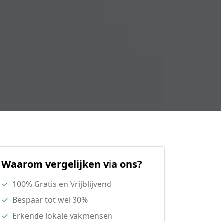
Waarom vergelijken via ons?
✓
100% Gratis en Vrijblijvend
✓
Bespaar tot wel 30%
✓
Erkende lokale vakmensen