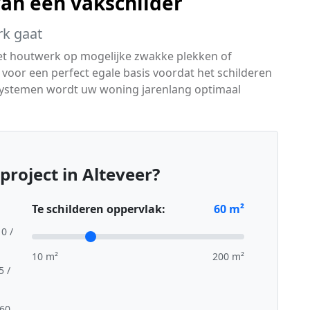
van een vakschilder
rk gaat
het houtwerk op mogelijke zwakke plekken of
oor een perfect egale basis voordat het schilderen
systemen wordt uw woning jarenlang optimaal
project in Alteveer?
Te schilderen oppervlak:
60
m²
10 /
10 m²
200 m²
5 /
,60