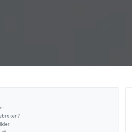
er
gebreken?
ilder