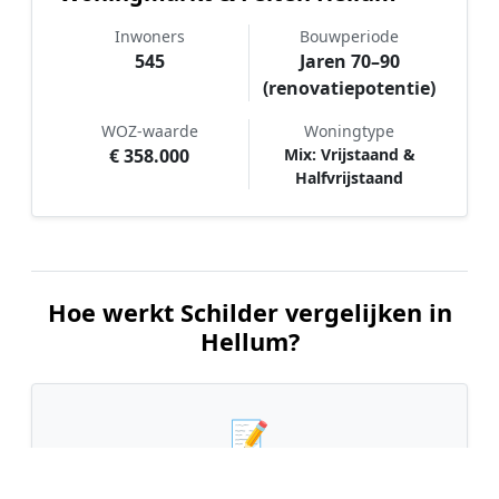
Inwoners
Bouwperiode
545
Jaren 70–90
(renovatiepotentie)
WOZ-waarde
Woningtype
€ 358.000
Mix: Vrijstaand &
Halfvrijstaand
Hoe werkt Schilder vergelijken in
Hellum?
📝
1. Plaats uw aanvraag