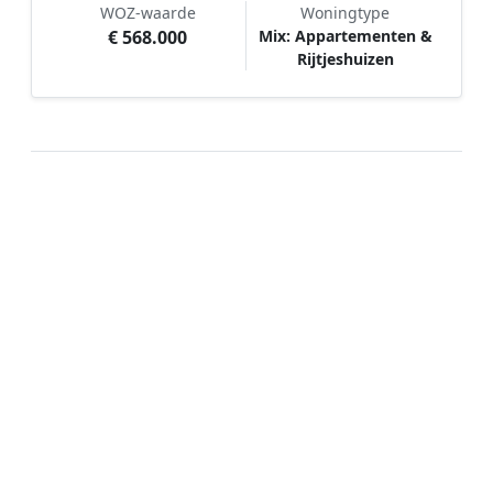
WOZ-waarde
Woningtype
€ 568.000
Mix: Appartementen &
Rijtjeshuizen
Hoe werkt Schilder vergelijken in
Amstelveen?
📝
1. Plaats uw aanvraag
Vul uw wensen in en beschrijf kort welk
schilderwerk u wilt laten uitvoeren. Dit is 100%
gratis en vrijblijvend.