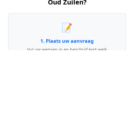
Oud Zuilen?
📝
1. Plaats uw aanvraag
Vul uw wensen in en beschrijf kort welk
schilderwerk u wilt laten uitvoeren. Dit is 100%
gratis en vrijblijvend.
🤝
2. Ontvang offertes
Kom in contact met maximaal 3 erkende en
gecontroleerde schilders uit regio Oud Zuilen.