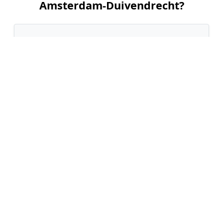
Amsterdam-Duivendrecht?
📝
1. Plaats uw aanvraag
Vul uw wensen in en beschrijf kort welk
schilderwerk u wilt laten uitvoeren. Dit is 100%
gratis en vrijblijvend.
🤝
2. Ontvang offertes
Kom in contact met maximaal 3 erkende en
gecontroleerde schilders uit regio Amsterdam-
Duivendrecht.