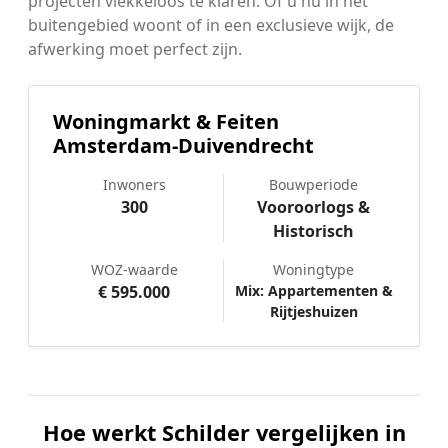
projecten vlekkeloos te klaren. Of u nu in het
buitengebied woont of in een exclusieve wijk, de
afwerking moet perfect zijn.
Woningmarkt & Feiten
Amsterdam-Duivendrecht
Inwoners
Bouwperiode
300
Vooroorlogs &
Historisch
WOZ-waarde
Woningtype
€ 595.000
Mix: Appartementen &
Rijtjeshuizen
Hoe werkt Schilder vergelijken in