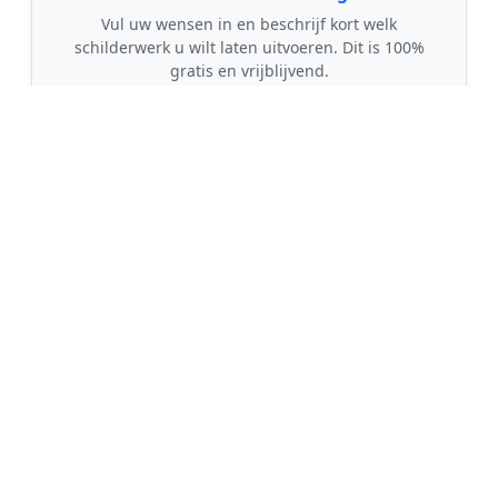
Vul uw wensen in en beschrijf kort welk
schilderwerk u wilt laten uitvoeren. Dit is 100%
gratis en vrijblijvend.
🤝
2. Ontvang offertes
Kom in contact met maximaal 3 erkende en
gecontroleerde schilders uit regio Arriën.
💰
3. Vergelijk & Bespaar
Vergelijk de prijzen en garanties, kies de beste