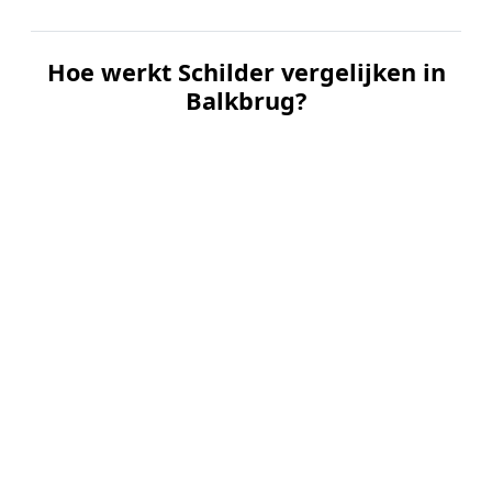
Hoe werkt Schilder vergelijken in
Balkbrug?
📝
1. Plaats uw aanvraag
Vul uw wensen in en beschrijf kort welk
schilderwerk u wilt laten uitvoeren. Dit is 100%
gratis en vrijblijvend.
🤝
2. Ontvang offertes